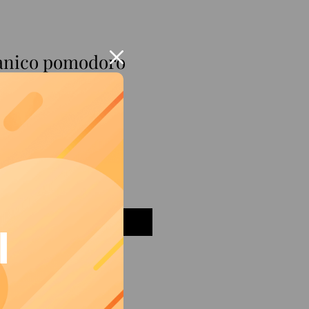
anico pomodoro
iungi al carrello
I