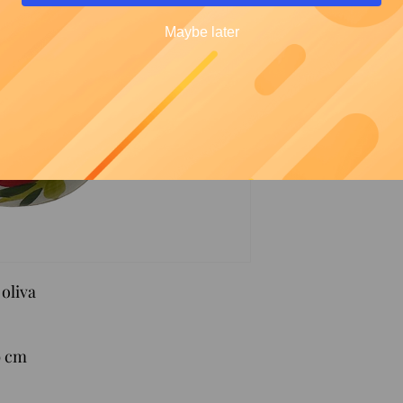
Maybe later
oliva
9 cm