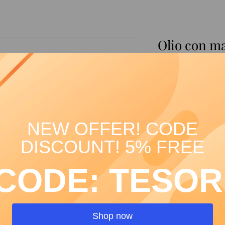
Olio con m
oliva
Prezzo
19,00 €
Quantità
*
NEW OFFER! CODE
DISCOUNT! 5% FREE
Agg
CODE: TESOR
Shop now