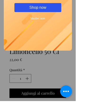
Shop now
Maybe later
Modello Decorata
Limoncello 50 Cl
Prezzo
22,00 €
Quantità
*
Aggiungi al carrello